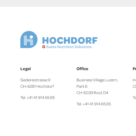
Legal
Office
P
Siedereistrasse 9
Business Village Luzern,
I
CH-6281 Hochdorf
Park 6
C
CH-6039 Root D4
Tel. +41 41 914 65 65
Te
Tel. +41 41 914 65 65