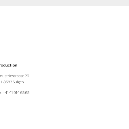
roduction
ndustriestrasse 26
H-8583 Sulgen
l. +41 41 914 65 65