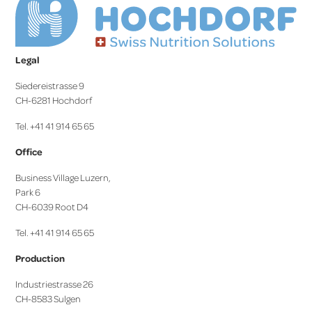
Legal
Siedereistrasse 9
CH-6281 Hochdorf
Tel. +41 41 914 65 65
Office
Business Village Luzern,
Park 6
CH-6039 Root D4
Tel. +41 41 914 65 65
Production
Industriestrasse 26
CH-8583 Sulgen