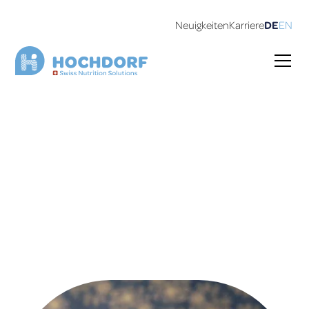
Neuigkeiten
Karriere
DE
EN
Kondensmilch