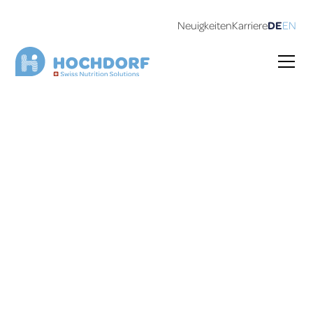
Neuigkeiten
Karriere
DE
EN
Schokoladen & Süsswaren
Für beste Milchschokoladen und unverwechselbare
Süsswaren